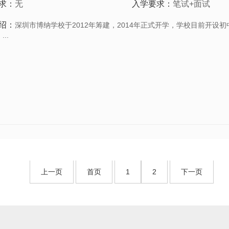
求：
无
入学要求：
笔试+面试
绍：
深圳市博纳学校于2012年筹建，2014年正式开学，学校目前开设
..
上一页
首页
1
2
下一页