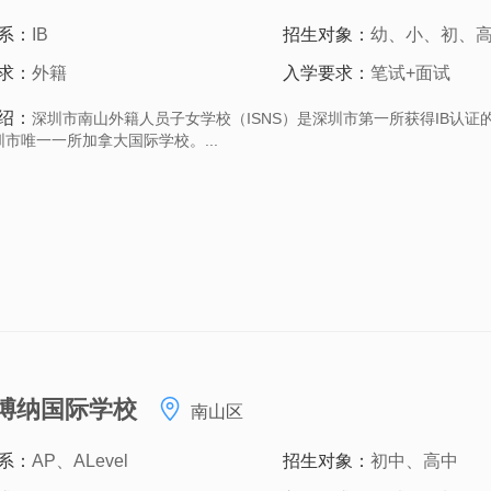
系：
IB
招生对象：
幼、小、初、
求：
外籍
入学要求：
笔试+面试
绍：
深圳市南山外籍人员子女学校（ISNS）是深圳市第一所获得IB认证
市唯一一所加拿大国际学校。...
博纳国际学校
南山区
系：
AP、ALevel
招生对象：
初中、高中