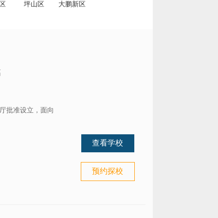
区
坪山区
大鹏新区
高
育厅批准设立，面向
查看学校
预约探校