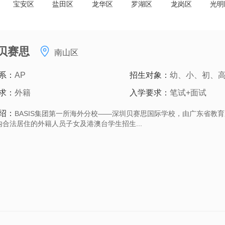
宝安区
盐田区
龙华区
罗湖区
龙岗区
光明
贝赛思
南山区
系：
AP
招生对象：
幼、小、初、
求：
外籍
入学要求：
笔试+面试
绍：
BASIS集团第一所海外分校——深圳贝赛思国际学校，由广东省教
内合法居住的外籍人员子女及港澳台学生招生...