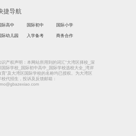
快捷导航
国际高中
国际初中
国际小学
国际幼儿园
入学备考
商务合作
知识产权声明：本网站所用到的词汇“大湾区择校_深
圳国际学校_国际初中高中_国际学校选校大全_湾岸
教育”及大湾区国际学校的名称均已授权。为大湾区
学校代招生，投诉及反馈邮箱：
mo@gbazexiao.com