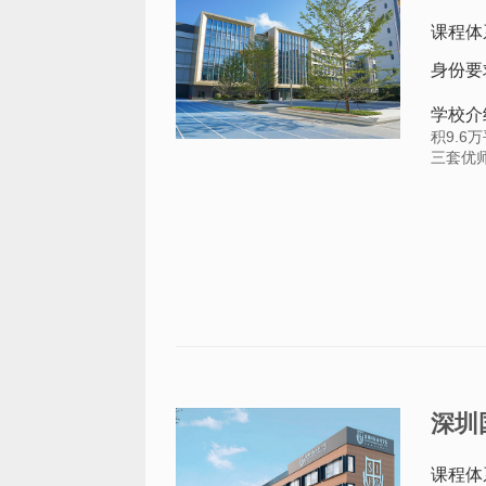
课程体
身份要
学校介
积9.
三套优师
深圳
课程体