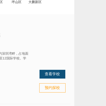
区
坪山区
大鹏新区
高
的深圳湾畔，占地面
K至12国际学校。学
查看学校
预约探校