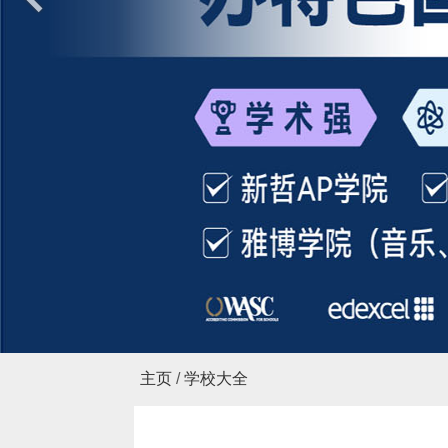
国际幼儿园
简介
新闻报道
课程体系
海外研学
登录
预约开放日
400-8036-877
主页
/
学校大全