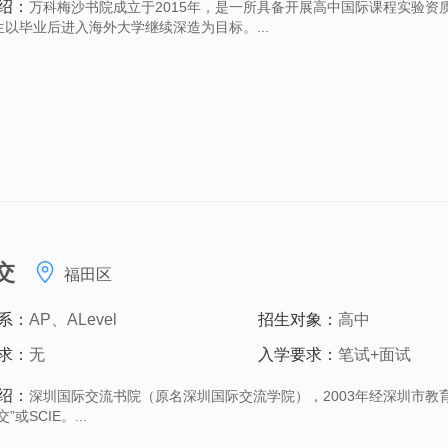
绍：
万科梅沙书院成立于2015年，是一所具备开展高中国际课程实验资
生以毕业后进入海外大学继续深造为目标。...
交
福田区
系：
AP、ALevel
招生对象：
高中
求：
无
入学要求：
笔试+面试
绍：
深圳国际交流书院（原名深圳国际交流学院），2003年经深圳市教
”或SCIE。...