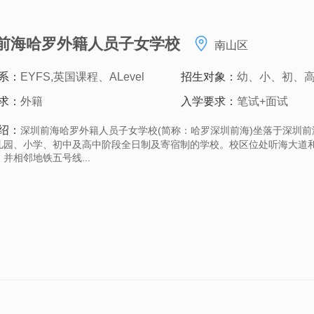
前海哈罗外籍人员子女学校
南山区
系：
EYFS,英国课程、ALevel
招生对象：
幼、小、初、
求：
外籍
入学要求：
笔试+面试
绍：
深圳前海哈罗外籍人员子女学校(简称：哈罗深圳前海)坐落于深圳
儿园、小学、初中及高中阶段全日制及寄宿制的学校。校区位处听海大道
并相邻地铁五号线...