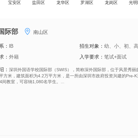
宝安区
盐田区
龙华区
罗湖区
龙岗区
光明
国际部
南山区
系：
IB
招生对象：
幼、小、初、
求：
外籍
入学要求：
笔试+面试
绍：
深圳外国语学校国际部（SWIS），简称深外国际部，位于风景秀丽
万平方米，建筑面积为4.2万平方米，是一所由深圳市政府投资兴建的Pre-
4间教室，可容纳1,080名学生。...