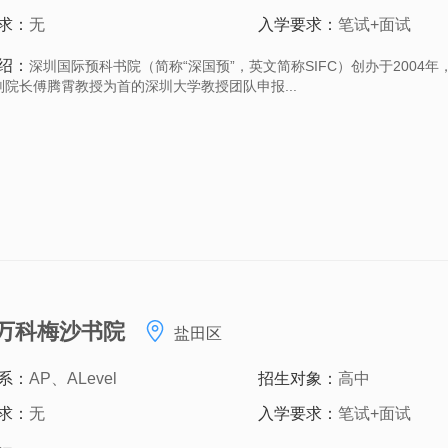
求：
无
入学要求：
笔试+面试
绍：
深圳国际预科书院（简称“深国预”，英文简称SIFC）创办于2004
副院长傅腾霄教授为首的深圳大学教授团队申报...
万科梅沙书院
盐田区
系：
AP、ALevel
招生对象：
高中
求：
无
入学要求：
笔试+面试