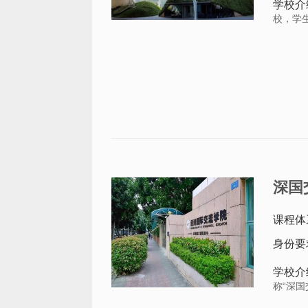
学校介
校，学
深国
课程体
身份要
学校介
称“深国交