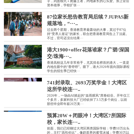
字，鸡血模式＋爬藤王者，内地家长的心头爱。加上背后
资本雄厚，学校扩张···
87位家长怒告教育局后续？JUPAS新
规落地，“···..
过去两个星期，香港教育界最轰动的大事，莫过于87位
持“受养人签证”的家长，联合把香港教育局告上了法庭。
不过，官司还没出结果···
港大1900+offer花落谁家？广碧/深国
交/珠海···..
香港高校这几年非常抢手，尤其排名榜首的港大，一直是
内地生眼中的“香饽饽”。眼下，港大2026年面向国际课程
学生的招生季已经快···
741封录取、2693万奖学金！大湾区
这所学校连···..
2026年，一场由AI掀起的“血雨腥风”席卷硅谷。开年仅三
个多月，多家科技大厂已经砍掉了3.5万多个岗位，以前
那些毕业即年薪20万美···
预算20W＋闭眼冲！大湾区7所国际
校，家长连···..
前面，我们已经聊过大湾区两类国际学校：学费10万出头
的，主打“高性价比”，像奶茶界的蜜雪冰城；学费30万以