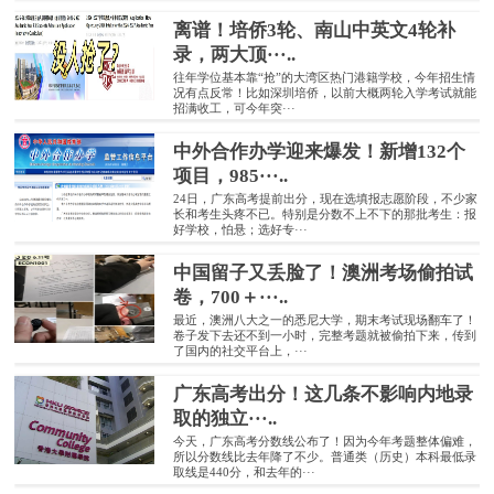
离谱！培侨3轮、南山中英文4轮补
录，两大顶···..
往年学位基本靠“抢”的大湾区热门港籍学校，今年招生情
况有点反常！比如深圳培侨，以前大概两轮入学考试就能
招满收工，可今年突···
中外合作办学迎来爆发！新增132个
项目，985···..
24日，广东高考提前出分，现在选填报志愿阶段，不少家
长和考生头疼不已。特别是分数不上不下的那批考生：报
好学校，怕悬；选好专···
中国留子又丢脸了！澳洲考场偷拍试
卷，700＋···..
最近，澳洲八大之一的悉尼大学，期末考试现场翻车了！
卷子发下去还不到一小时，完整考题就被偷拍下来，传到
了国内的社交平台上，···
广东高考出分！这几条不影响内地录
取的独立···..
今天，广东高考分数线公布了！因为今年考题整体偏难，
所以分数线比去年降了不少。普通类（历史）本科最低录
取线是440分，和去年的···