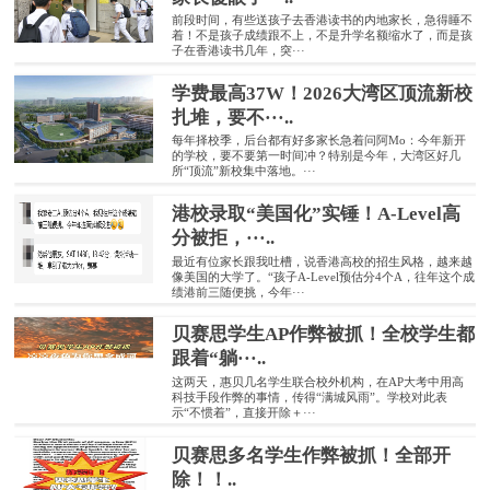
前段时间，有些送孩子去香港读书的内地家长，急得睡不
着！不是孩子成绩跟不上，不是升学名额缩水了，而是孩
子在香港读书几年，突···
学费最高37W！2026大湾区顶流新校
扎堆，要不···..
每年择校季，后台都有好多家长急着问阿Mo：今年新开
的学校，要不要第一时间冲？特别是今年，大湾区好几
所“顶流”新校集中落地。···
港校录取“美国化”实锤！A-Level高
分被拒，···..
最近有位家长跟我吐槽，说香港高校的招生风格，越来越
像美国的大学了。“孩子A-Level预估分4个A，往年这个成
绩港前三随便挑，今年···
贝赛思学生AP作弊被抓！全校学生都
跟着“躺···..
这两天，惠贝几名学生联合校外机构，在AP大考中用高
科技手段作弊的事情，传得“满城风雨”。学校对此表
示“不惯着”，直接开除＋···
贝赛思多名学生作弊被抓！全部开
除！！..