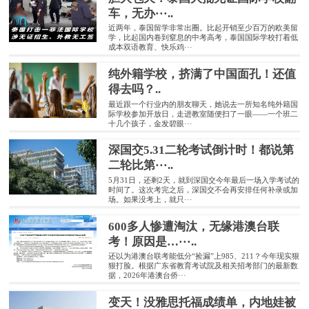
车，无办···..
近两年，泰国留学非常出圈。比起开销至少百万的欧美留
学，比起国内卷到窒息的中考高考，泰国国际学校打着低
成本双语教育、快乐鸡···
纯外籍学校，挤满了中国面孔！还值
得去吗？..
最近跟一个行业内的朋友聊天，她说去一所知名纯外籍国
际学校参加开放日，走进教室随便扫了一眼——一个班二
十几个孩子，金发碧眼···
深国交5.31二轮考试倒计时！都说第
二轮比第···..
5月31日，还剩2天，就到深国交今年最后一场入学考试的
时间了。这次考完之后，深国交不会再安排任何补录或加
场。如果没考上，就只···
600多人惨遭淘汰，无缘港澳台联
考！原因是…···..
还以为港澳台联考能低分“捡漏”上985、211？今年现实狠
狠打脸。根据广东省教育考试院及相关招考部门的最新数
据，2026年港澳台侨···
变天！没雅思托福成绩单，内地娃被