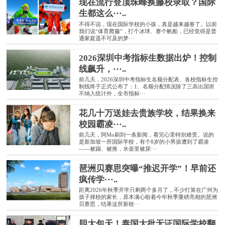
现在流行登顶珠峰换藤校录取？国际
生都这么···..
不得不说，现在国际学校的小孩，真是越来越卷了。以前
我们说“体育爬藤”，打个冰球、赛个帆船，已经觉得是普
通家庭遥不可及的梦···
2026深圳中考指标生数据出炉！控制
线飙升，···..
前几天，2026深圳中考指标生名额分配表、各校指标生控
制线终于正式公布了：1、名额分配情况除了三高出国班
不纳入统计外，全市指标···
花几十万送娃去贵族学校，结果换来
校园霸凌···..
前几天，阿Mo刷到一条新闻，看完心里特别难受。说的
是新加坡一所国际学校，有个8岁的小男孩遭到了霸凌
——被踢、被推，水壶里被尿···
琶洲贝赛思突曝“推迟开学”！早前还
疯传学···..
距离2026年秋季开学只剩两个多月了，不少打算在广州为
孩子择校的家长，原本满心盼着今年秋季重磅亮相的琶洲
贝赛思，结果这所新校···
胆大包天！泰国大批无证国际学校翻