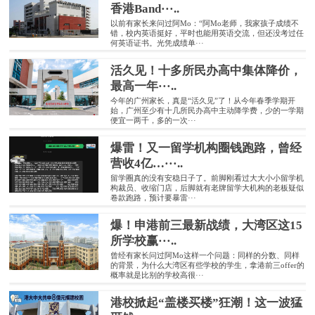
香港Band···..
以前有家长来问过阿Mo：“阿Mo老师，我家孩子成绩不
错，校内英语挺好，平时也能用英语交流，但还没考过任
何英语证书。光凭成绩单···
活久见！十多所民办高中集体降价，
最高一年···..
今年的广州家长，真是“活久见”了！从今年春季学期开
始，广州至少有十几所民办高中主动降学费，少的一学期
便宜一两千，多的一次···
爆雷！又一留学机构圈钱跑路，曾经
营收4亿…···..
留学圈真的没有安稳日子了。前脚刚看过大大小小留学机
构裁员、收缩门店，后脚就有老牌留学大机构的老板疑似
卷款跑路，预计要暴雷···
爆！申港前三最新战绩，大湾区这15
所学校赢···..
曾经有家长问过阿Mo这样一个问题：同样的分数、同样
的背景，为什么大湾区有些学校的学生，拿港前三offer的
概率就是比别的学校高很···
港校掀起“盖楼买楼”狂潮！这一波猛