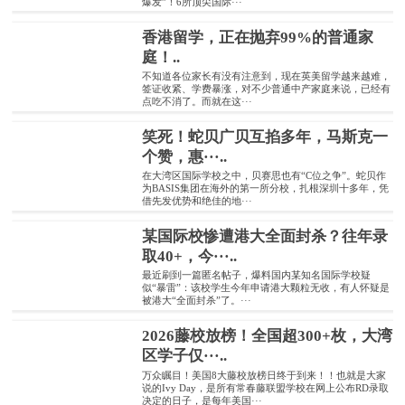
爆发”！6所顶尖国际···
香港留学，正在抛弃99%的普通家
庭！..
不知道各位家长有没有注意到，现在英美留学越来越难，
签证收紧、学费暴涨，对不少普通中产家庭来说，已经有
点吃不消了。而就在这···
笑死！蛇贝广贝互掐多年，马斯克一
个赞，惠···..
在大湾区国际学校之中，贝赛思也有“C位之争”。蛇贝作
为BASIS集团在海外的第一所分校，扎根深圳十多年，凭
借先发优势和绝佳的地···
某国际校惨遭港大全面封杀？往年录
取40+，今···..
最近刷到一篇匿名帖子，爆料国内某知名国际学校疑
似“暴雷”：该校学生今年申请港大颗粒无收，有人怀疑是
被港大“全面封杀”了。···
2026藤校放榜！全国超300+枚，大湾
区学子仅···..
万众瞩目！美国8大藤校放榜日终于到来！！也就是大家
说的Ivy Day，是所有常春藤联盟学校在网上公布RD录取
决定的日子，是每年美国···