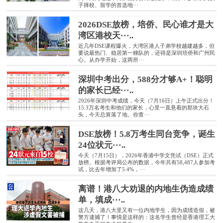
子择校、留学的首选地···
2026DSE放榜，培侨、民心谁才是大
湾区港校天···..
近几年DSE课程爆火，大湾区港人子弟学校越建越多，但
要说最热门、稳居第一梯队的，还得是深圳培侨和广州民
心。从办学开始，这两所···
深圳中考出分，588分才够A+！聪明
的家长已经···..
2026年深圳中考成绩，今天（7月16日）上午正式出分！
15.3万名考生和他们的家长，心里一直悬着的那块大石
头，今天总算落了地。你查···
DSE放榜！5.8万考生同台竞争，诞生
24位状元···..
今天（7月15日），2026年香港中学文凭试（DSE）正式
放榜。根据考评局公布的数据，今年共有58,487人参加考
试，比去年增加了5.4%，···
离谱！港八大劝退的内地生伪造成绩
单，填成···..
这几天，港八大里又有一位内地学生，因为成绩造假，被
警方逮捕了！事情是这样的：这名学生曾经是香港理工大