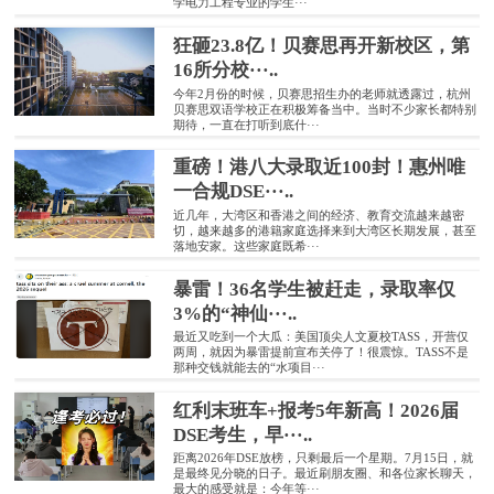
学电力工程专业的学生···
狂砸23.8亿！贝赛思再开新校区，第
16所分校···..
今年2月份的时候，贝赛思招生办的老师就透露过，杭州
贝赛思双语学校正在积极筹备当中。当时不少家长都特别
期待，一直在打听到底什···
重磅！港八大录取近100封！惠州唯
一合规DSE···..
近几年，大湾区和香港之间的经济、教育交流越来越密
切，越来越多的港籍家庭选择来到大湾区长期发展，甚至
落地安家。这些家庭既希···
暴雷！36名学生被赶走，录取率仅
3%的“神仙···..
最近又吃到一个大瓜：美国顶尖人文夏校TASS，开营仅
两周，就因为暴雷提前宣布关停了！很震惊。TASS不是
那种交钱就能去的“水项目···
红利末班车+报考5年新高！2026届
DSE考生，早···..
距离2026年DSE放榜，只剩最后一个星期。7月15日，就
是最终见分晓的日子。最近刷朋友圈、和各位家长聊天，
最大的感受就是：今年等···