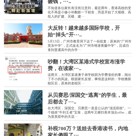
砸钱，···..
不知道各位家长有没有注意到，最近两年，香港高校的变
化不再是小修小补翻新一下校舍，而是开始了大规模、高
投入的扩建、买楼、建···
大反转！越来越多国际学校，开
始“掉头”开···..
5月13日，广州市教育局下达了一份批复：原来的“广州市
英东中学”，正式改名为“广州市维港青藤中学”，且成功
拿到普通高中的办学···
吵翻！大湾区某港式学校宣布涨学
费，在读家···..
这两天，大湾区某港澳子弟学校因为学费涨价的事，闹出
了不小的风波。根据家长反馈，事情是这样的：学校搬新
校区后，原来的老校区···
从贝赛思/深国交“逃离”的学生，最
后都去了···..
在大湾区，深国交、贝赛思一直是公认的“顶流双校”。一
个稳坐“牛剑王者”宝座，这两年又横扫美本顶尖offer，成
为英美双申的天花···
补税700万？送娃去香港读书，内地
家长傻眼了···..