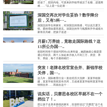
想读了，想回内地，可原来的学校早就没了名额，进退两
难……”以上是一位赴港···
深国交再次对学生妥协？数学降分
后，又有5科···..
深国交的学生和家长，对深国交的情感，可以说又爱又
恨。爱的理由显而易见。深国交的学习氛围和升学成绩大
家有目共睹，把孩子送进···
月薪1万养娃，竟敢走国际路线？这
13所公办国···..
前段时间有个朋友约阿Mo出来吃饭，她跟她老公都是普
通公司职员，两个人加起来月收入不到三万，房贷、养
车、养娃，每个月都得精打···
突发！老牌名校官宣合并、新锐学校
关停，国···..
这几年，国际教育行业一直在经历大洗牌：某某学校新
建，某某学校突然宣布关闭，又或者某某学校和某某学校
悄悄合并……而就在这个···
说实话，贝赛思各校区早就不在一个
档位了！..
想让孩子走美本路线的家长，应该听说过“贝赛思”这个名