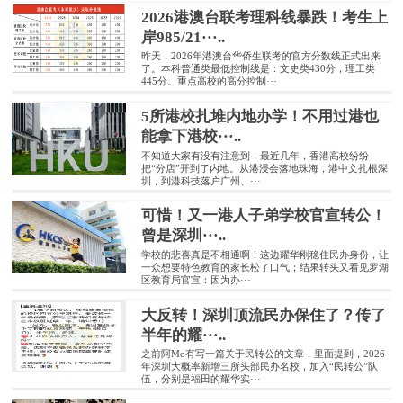
2026港澳台联考理科线暴跌！考生上
岸985/21···..
昨天，2026年港澳台华侨生联考的官方分数线正式出来
了。本科普通类最低控制线是：文史类430分，理工类
445分。重点高校的高分控制···
5所港校扎堆内地办学！不用过港也
能拿下港校···..
不知道大家有没有注意到，最近几年，香港高校纷纷
把“分店”开到了内地。从港浸会落地珠海，港中文扎根深
圳，到港科技落户广州、···
可惜！又一港人子弟学校官宣转公！
曾是深圳···..
学校的悲喜真是不相通啊！这边耀华刚稳住民办身份，让
一众想要特色教育的家长松了口气；结果转头又看见罗湖
区教育局官宣：因为办···
大反转！深圳顶流民办保住了？传了
半年的耀···..
之前阿Mo有写一篇关于民转公的文章，里面提到，2026
年深圳大概率新增三所头部民办名校，加入“民转公”队
伍，分别是福田的耀华实···