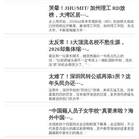
哭晕！JHU/MIT/ 加州理工 RD放
榜，大湾区居···..
从上周开始，2026fall美本常规阶段（RD）的放榜大戏就
已经悄然拉开帷幕。麻省理工学院、加州理工学院、东北
大学、卡耐基梅隆大学···
太反常！3大顶流名校不愁生源，
2026却集体缩···..
最近和一位家长聊天，她突然蹦出一句有点扎心的
话：“以前挤破头都不一定考得上一梯队国际学校，现在
连‘挤’的机会都变少了。”···
太难了！深圳民转公或再添3所？这
年头民办还···..
这两年，深圳学校的“民转公”浪潮，来得又猛又急。没有
轰轰烈烈的官宣，没有循序渐进的过渡，多所曾经挤破头
都难进的热门民办学···
“中国籍人员子女学校”真要来啦？海
外中国···..
全国政协十四届四次会议刚刚落下帷幕，会议期间，不少
代表委员提出的建议刷屏网络，其中教育领域的提案更是
频频戳中家长们的痛点···