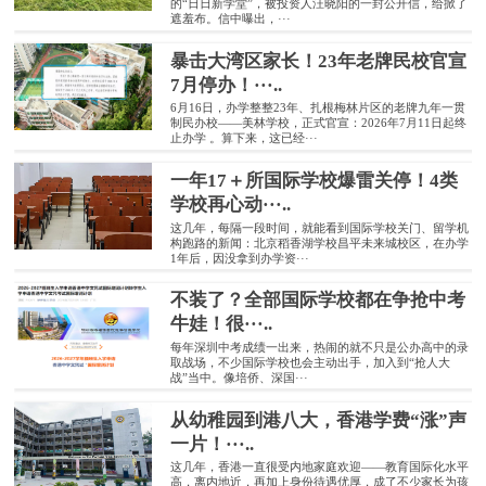
的“日日新学堂”，被投资人汪晓阳的一封公开信，给掀了
遮羞布。信中曝出，···
暴击大湾区家长！23年老牌民校官宣
7月停办！···..
6月16日，办学整整23年、扎根梅林片区的老牌九年一贯
制民办校——美林学校，正式官宣：2026年7月11日起终
止办学 。算下来，这已经···
一年17＋所国际学校爆雷关停！4类
学校再心动···..
这几年，每隔一段时间，就能看到国际学校关门、留学机
构跑路的新闻：北京稻香湖学校昌平未来城校区，在办学
1年后，因没拿到办学资···
不装了？全部国际学校都在争抢中考
牛娃！很···..
每年深圳中考成绩一出来，热闹的就不只是公办高中的录
取战场，不少国际学校也会主动出手，加入到“抢人大
战”当中。像培侨、深国···
从幼稚园到港八大，香港学费“涨”声
一片！···..
这几年，香港一直很受内地家庭欢迎——教育国际化水平
高，离内地近，再加上身份待遇优厚，成了不少家长为孩