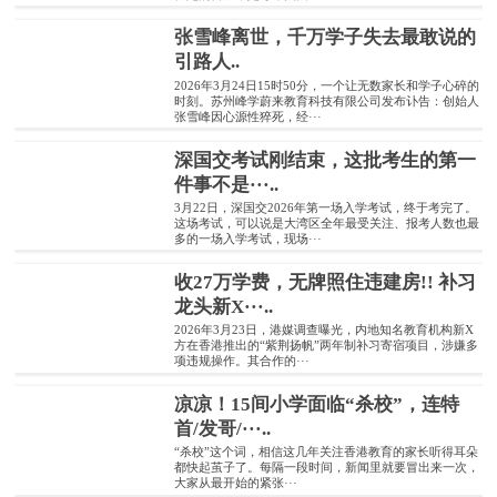
张雪峰离世，千万学子失去最敢说的
引路人..
2026年3月24日15时50分，一个让无数家长和学子心碎的
时刻。苏州峰学蔚来教育科技有限公司发布讣告：创始人
张雪峰因心源性猝死，经···
深国交考试刚结束，这批考生的第一
件事不是···..
3月22日，深国交2026年第一场入学考试，终于考完了。
这场考试，可以说是大湾区全年最受关注、报考人数也最
多的一场入学考试，现场···
收27万学费，无牌照住违建房!! 补习
龙头新X···..
2026年3月23日，港媒调查曝光，内地知名教育机构新X
方在香港推出的“紫荆扬帆”两年制补习寄宿项目，涉嫌多
项违规操作。其合作的···
凉凉！15间小学面临“杀校”，连特
首/发哥/···..
“杀校”这个词，相信这几年关注香港教育的家长听得耳朵
都快起茧子了。每隔一段时间，新闻里就要冒出来一次，
大家从最开始的紧张···