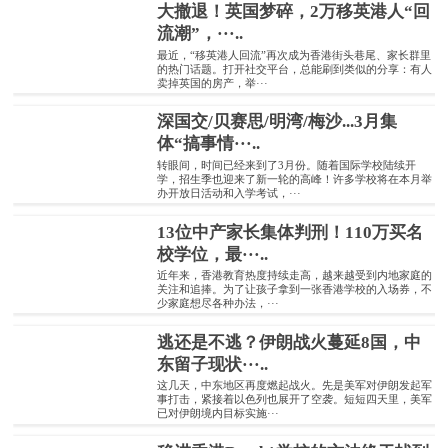
大撤退！英国梦碎，2万移英港人“回
流潮”，···..
最近，“移英港人回流”再次成为香港街头巷尾、家长群里
的热门话题。打开社交平台，总能刷到类似的分享：有人
卖掉英国的房产，举···
深国交/贝赛思/明湾/梅沙...3月集
体“搞事情···..
转眼间，时间已经来到了3月份。随着国际学校陆续开
学，招生季也迎来了新一轮的高峰！许多学校将在本月举
办开放日活动和入学考试，···
13位中产家长集体判刑！110万买名
校学位，最···..
近年来，香港教育热度持续走高，越来越受到内地家庭的
关注和追捧。为了让孩子拿到一张香港学校的入场券，不
少家庭想尽各种办法，···
逃还是不逃？伊朗战火蔓延8国，中
东留子现状···..
这几天，中东地区再度燃起战火。先是美军对伊朗发起军
事打击，紧接着以色列也展开了空袭。短短四天里，美军
已对伊朗境内目标实施···