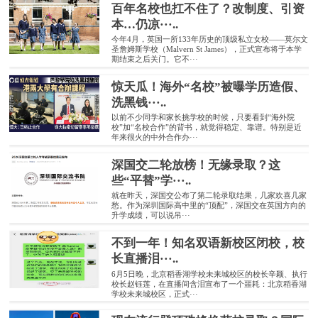
百年名校也扛不住了？改制度、引资
本…仍凉···..
今年4月，英国一所133年历史的顶级私立女校——莫尔文
圣詹姆斯学校（Malvern St James），正式宣布将于本学
期结束之后关门。它不···
惊天瓜！海外“名校”被曝学历造假、
洗黑钱···..
以前不少同学和家长挑学校的时候，只要看到“海外院
校”加“名校合作”的背书，就觉得稳定、靠谱。特别是近
年来很火的中外合作办···
深国交二轮放榜！无缘录取？这
些“平替”学···..
就在昨天，深国交公布了第二轮录取结果，几家欢喜几家
愁。作为深圳国际高中里的“顶配”，深国交在英国方向的
升学成绩，可以说吊···
不到一年！知名双语新校区闭校，校
长直播泪···..
6月5日晚，北京稻香湖学校未来城校区的校长辛颖、执行
校长赵钰莲，在直播间含泪宣布了一个噩耗：北京稻香湖
学校未来城校区，正式···