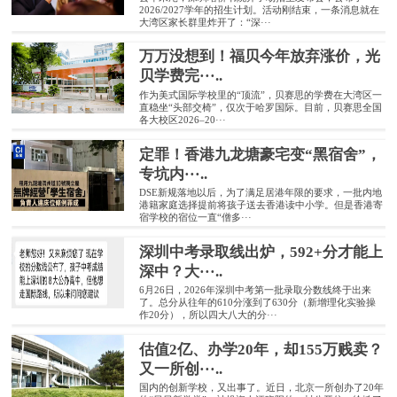
2026/2027学年的招生计划。活动刚结束，一条消息就在
大湾区家长群里炸开了：“深···
万万没想到！福贝今年放弃涨价，光
贝学费完···..
作为美式国际学校里的“顶流”，贝赛思的学费在大湾区一
直稳坐“头部交椅”，仅次于哈罗国际。目前，贝赛思全国
各大校区2026–20···
定罪！香港九龙塘豪宅变“黑宿舍”，
专坑内···..
DSE新规落地以后，为了满足居港年限的要求，一批内地
港籍家庭选择提前将孩子送去香港读中小学。但是香港寄
宿学校的宿位一直“僧多···
深圳中考录取线出炉，592+分才能上
深中？大···..
6月26日，2026年深圳中考第一批录取分数线终于出来
了。总分从往年的610分涨到了630分（新增理化实验操
作20分），所以四大八大的分···
估值2亿、办学20年，却155万贱卖？
又一所创···..
国内的创新学校，又出事了。近日，北京一所创办了20年