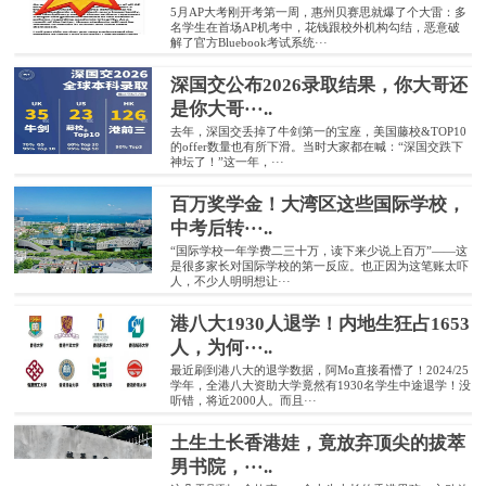
5月AP大考刚开考第一周，惠州贝赛思就爆了个大雷：多
名学生在首场AP机考中，花钱跟校外机构勾结，恶意破
解了官方Bluebook考试系统···
深国交公布2026录取结果，你大哥还
是你大哥···..
去年，深国交丢掉了牛剑第一的宝座，美国藤校&TOP10
的offer数量也有所下滑。当时大家都在喊：“深国交跌下
神坛了！”这一年，···
百万奖学金！大湾区这些国际学校，
中考后转···..
“国际学校一年学费二三十万，读下来少说上百万”——这
是很多家长对国际学校的第一反应。也正因为这笔账太吓
人，不少人明明想让···
港八大1930人退学！内地生狂占1653
人，为何···..
最近刷到港八大的退学数据，阿Mo直接看懵了！2024/25
学年，全港八大资助大学竟然有1930名学生中途退学！没
听错，将近2000人。而且···
土生土长香港娃，竟放弃顶尖的拔萃
男书院，···..