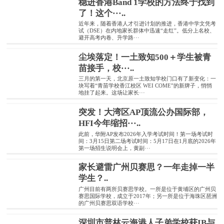
稳进香港Band 1学校的方法终于找到
了！这个···..
近年来，随着香港人才引进计划的推进，香港中学文凭考
试（DSE）在内地家长群体中迅速“走红”。低分上名校、
避开高考内卷、升学路···
尘埃落定！一土致知500＋学生被青
苗接手，校···..
三月的第一天，北京原一土致知学校门口有了新变化：一
块写着“青苗学校香江校区 WEI COME”的新牌子，悄悄
地挂了起来。这场让家长···
突发！大湾区AP顶流公办国际部，
HFI今年缩招···..
此前，华附AP发布2026年入学考试时间！第一场考试时
间：3月15日第二场考试时间：5月17日在1月底的2026年
第一场招生说明会上，黄副···
家长避雷广州贝赛思？一年走掉一半
学生？..
广州目前有两所贝赛思学校。一所是位于黄埔区的广州贝
赛思国际学校，成立于2017年；另一所是位于海珠区琶洲
的广州贝赛思双语学校···
深圳市普林云海港人子弟学校获IB与