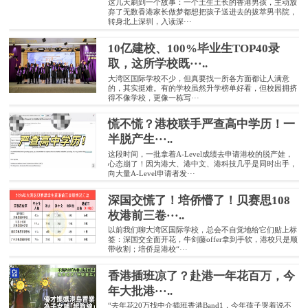
这几天刷到一个故事：一个土生土长的香港男孩，主动放
弃了无数香港家长做梦都想把孩子送进去的拔萃男书院，
转身北上深圳，入读深···
10亿建校、100%毕业生TOP40录
取，这所学校既···..
大湾区国际学校不少，但真要找一所各方面都让人满意
的，其实挺难。有的学校虽然升学榜单好看，但校园拥挤
得不像学校，更像一栋写···
慌不慌？港校联手严查高中学历！一
半脱产生···..
这段时间，一批拿着A-Level成绩去申请港校的脱产娃，
心态崩了！因为港大、港中文、港科技几乎是同时出手，
向大量A-Level申请者发···
深国交慌了！培侨懵了！贝赛思108
枚港前三卷···..
以前我们聊大湾区国际学校，总会不自觉地给它们贴上标
签：深国交全面开花，牛剑藤offer拿到手软，港校只是顺
带收割；培侨是港校“···
香港插班凉了？赴港一年花百万，今
年大批港···..
“去年花20万找中介插班香港Band1，今年孩子哭着说不