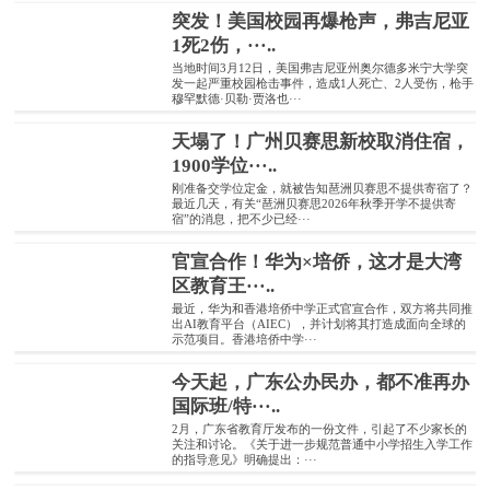
突发！美国校园再爆枪声，弗吉尼亚
1死2伤，···..
当地时间3月12日，美国弗吉尼亚州奥尔德多米宁大学突
发一起严重校园枪击事件，造成1人死亡、2人受伤，枪手
穆罕默德·贝勒·贾洛也···
天塌了！广州贝赛思新校取消住宿，
1900学位···..
刚准备交学位定金，就被告知琶洲贝赛思不提供寄宿了？
最近几天，有关“琶洲贝赛思2026年秋季开学不提供寄
宿”的消息，把不少已经···
官宣合作！华为×培侨，这才是大湾
区教育王···..
最近，华为和香港培侨中学正式官宣合作，双方将共同推
出AI教育平台（AIEC），并计划将其打造成面向全球的
示范项目。香港培侨中学···
今天起，广东公办民办，都不准再办
国际班/特···..
2月，广东省教育厅发布的一份文件，引起了不少家长的
关注和讨论。《关于进一步规范普通中小学招生入学工作
的指导意见》明确提出：···