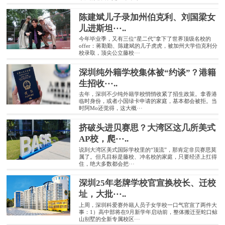
陈建斌儿子录加州伯克利、刘国梁女
儿进斯坦···..
今年毕业季，又有三位“星二代”拿下了世界顶级名校的
offer：蒋勤勤、陈建斌的儿子虎虎，被加州大学伯克利分
校录取，顶尖公立藤校···
深圳纯外籍学校集体被“约谈”？港籍
生招收···..
去年，深圳不少纯外籍学校悄悄收紧了招生政策。拿香港
临时身份，或者小国绿卡申请的家庭，基本都会被拒。当
时阿Mo还觉得，这大概···
挤破头进贝赛思？大湾区这几所美式
AP校，爬···..
说到大湾区美式国际学校里的“顶流”，那肯定非贝赛思莫
属了。但凡目标是藤校、冲名校的家庭，只要经济上扛得
住，绝大多数都会把···
深圳25年老牌学校官宣换校长、迁校
址，大批···..
上周，深圳科爱赛外籍人员子女学校一口气官宣了两件大
事：1）高中部将在9月新学年启动前，整体搬迁至蛇口鲸
山别墅的全新专属校区···