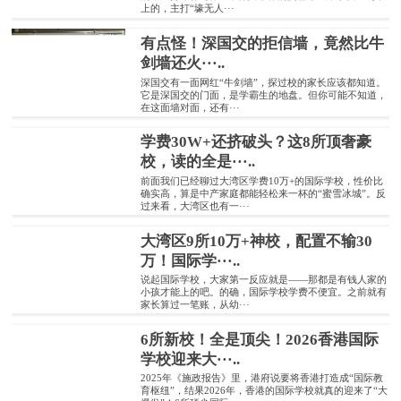
上的，主打“壕无人···
有点怪！深国交的拒信墙，竟然比牛
剑墙还火···..
深国交有一面网红“牛剑墙”，探过校的家长应该都知道。
它是深国交的门面，是学霸生的地盘。但你可能不知道，
在这面墙对面，还有···
学费30W+还挤破头？这8所顶奢豪
校，读的全是···..
前面我们已经聊过大湾区学费10万+的国际学校，性价比
确实高，算是中产家庭都能轻松来一杯的“蜜雪冰城”。反
过来看，大湾区也有一···
大湾区9所10万+神校，配置不输30
万！国际学···..
说起国际学校，大家第一反应就是——那都是有钱人家的
小孩才能上的吧。的确，国际学校学费不便宜。之前就有
家长算过一笔账，从幼···
6所新校！全是顶尖！2026香港国际
学校迎来大···..
2025年《施政报告》里，港府说要将香港打造成“国际教
育枢纽”，结果2026年，香港的国际学校就真的迎来了“大