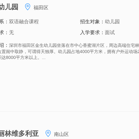
幼儿园
福田区
系：
双语融合课程
招生对象：
幼儿园
求：
无
入学要求：
面试
绍：
深圳市福田区金生幼儿园坐落在市中心香蜜湖片区，周边高端住宅
位置闹中取静，可谓得天独厚。幼儿园占地4000平方米，拥有户外运动场2
达8000平方米以上。...
丽林维多利亚
南山区