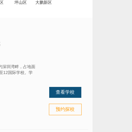
区
坪山区
大鹏新区
高
的深圳湾畔，占地面
K至12国际学校。学
查看学校
预约探校