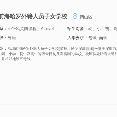
前海哈罗外籍人员子女学校
南山区
系：
EYFS,英国课程、ALevel
招生对象：
幼、小、初、
求：
外籍
入学要求：
笔试+面试
绍：
深圳前海哈罗外籍人员子女学校(简称：哈罗深圳前海)坐落于深圳
儿园、小学、初中及高中阶段全日制及寄宿制的学校。校区位处听海大道
并相邻地铁五号线...