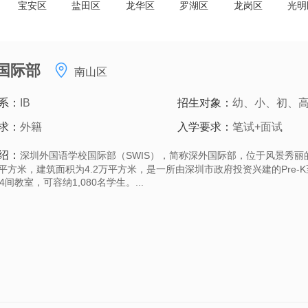
宝安区
盐田区
龙华区
罗湖区
龙岗区
光明
国际部
南山区
系：
IB
招生对象：
幼、小、初、
求：
外籍
入学要求：
笔试+面试
绍：
深圳外国语学校国际部（SWIS），简称深外国际部，位于风景秀丽
万平方米，建筑面积为4.2万平方米，是一所由深圳市政府投资兴建的Pre-
4间教室，可容纳1,080名学生。...