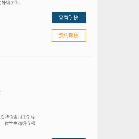
籍学生。...
查看学校
预约探校
高
国坎特伯雷国王学校
每一位学生都拥有积