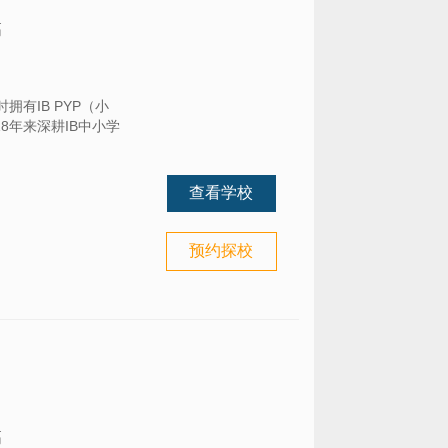
高
有IB PYP（小
8年来深耕IB中小学
查看学校
预约探校
高